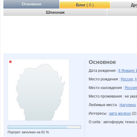
Основное
Блог
( 0 )
Др
Шпионаж
Основное
Дата рождения :
6 Января
Место рождения :
Россия
,
Н
Место нахождения :
Россия
Место проживания : не ука
Любимые места :
Нагулино
Интересы :
авто,железо
(2)
О себе : автофорум; техно
Портрет заполнен на 81 %