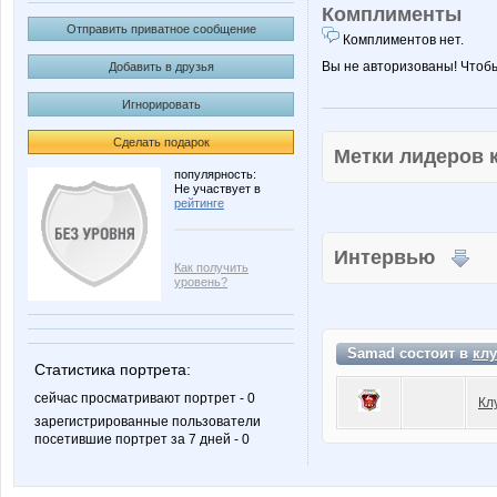
Комплименты
Отправить приватное сообщение
Комплиментов нет.
Вы не авторизованы! Чтоб
Добавить в друзья
Игнорировать
Сделать подарок
Метки лидеров
популярность:
Не участвует в
рейтинге
Интервью
Как получить
уровень?
Samad состоит в
клу
Статистика портрета:
сейчас просматривают портрет - 0
Кл
зарегистрированные пользователи
посетившие портрет за 7 дней - 0